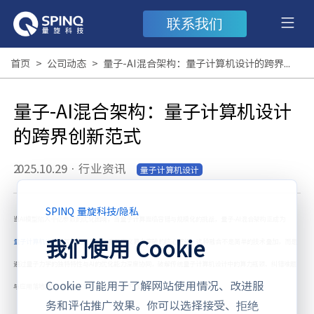
联系我们
首页
>
公司动态
>
量子-AI混合架构：量子计算机设计的跨界创新范式
量子-AI混合架构：量子计算机设计
的跨界创新范式
2025.10.29
·
行业资讯
量子计算机设计
SPINQ 量旋科技
/
隐私
当AI模型陷入千亿参数的优化困境，当量子计算面临容错与规模化的挑战，量子-AI混合架构正成为
我们使用 Cookie
量子计算机设计
的跨界创新范式，重新定义算力突破的核心逻辑。这种融合不是简单的技术叠加，而是
通过量子力学的独特特性与AI的优化能力深度协同，破解传统量子计算机设计中的算力瓶颈、纠错难题
Cookie 可能用于了解网站使用情况、改进服
与应用落地障碍，为量子计算的实用化按下“加速键”。
务和评估推广效果。你可以选择接受、拒绝