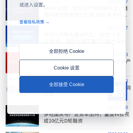
2026.07.17
或进入设置。
WAIC 议程！院士与产业领袖共话，量
旋科技项金根博士出席 2026 未来科技
国际论坛
查看隐私政策 →
2026.07.17
深圳卫视聚焦量旋科技：锚定“十五
五”机遇，领跑大湾区量子计算产业化
全部拒绝 Cookie
2026.07.03
多地国资系统干部到访 调研量子计算产
业化落地成果
Cookie 设置
2026.07.03
全部接受 Cookie
清华大学深国研院到访 共探教科人协同
发展
2026.06.30
多地国资与产业资本加持，量旋科技完
成10亿元D轮融资