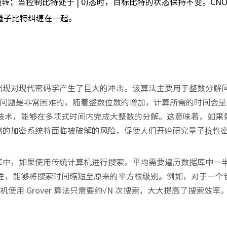
翻转；当控制比特处于 | 0⟩态时，目标比特的状态保持不变。CNO
量子比特纠缠在一起。
的出现对现代密码学产生了巨大的冲击。该算法主要用于整数分解
问题是非常困难的，随着整数位数的增加，计算所需的时间会呈
换等技术，能够在多项式时间内完成大整数的分解。这意味着，如果
体制的加密系统将面临被破解的风险，促使人们开始研究量子抗性
数据库中，如果使用传统计算机进行搜索，平均需要遍历数据库中一
的特性，能够将搜索时间缩短至原来的平方根级别。例如，对于一个包
机使用 Grover 算法只需要约√N 次搜索，大大提高了搜索效