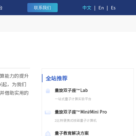
台
中文
|
En
|
Es
联系我们
算能力的提升
全站推荐
兴起，为我们
量旋双子座™Lab
并借助实用的
一站式量子计算实验平台
量旋双子座™Mini/Mini Pro
2比特便携式核磁量子计算机
量子教育解决方案