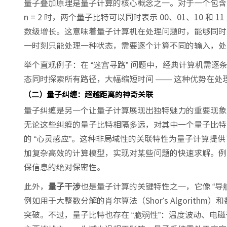
量子叠加原理是量子计算的核心概念之一。对于一个包含 
n = 2 时，两个量子比特可以同时表示 00、01、10
数级增长。这意味着量子计算机在处理问题时，能够同时
一时刻只能处理一种状态，需要逐个计算不同的输入，处
举个直观例子：在 “迷宫寻路” 问题中，经典计算机需逐条
态同时探索所有路径，大幅缩短时间 —— 这种优势在
（二）量子纠缠：超越距离的神奇关联
量子纠缠是另一个让量子计算展现出独特魅力的重要现象
无论这些纠缠的量子比特相隔多远，对其中一个量子比特
的 “心灵感应”。这种非局域性的关联特性为量子计算
加复杂高效的计算模型，实现对某些问题的快速求解。例
保信息的绝对保密性。
此外，
量子干涉
也是量子计算的关键特性之一，它像 “导
例如用于大整数分解的肖尔算法（Shor's Algorithm）
突破。不过，量子比特也存在 “脆弱性”：温度波动、电