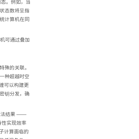
加态。例如，当
的状态数将呈指
统计算机在同
算机可通过叠加
特殊的关联。
一种超越时空
纠缠可以构建更
密钥分发，确
法结果 ——
涉特性实现效率
子计算面临的