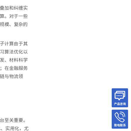
叠加和纠缠实
算。对于一些
规模、复杂的
子计算由于其
习算法优化以
发、材料科学
；在金融服务
链与物流领
产品咨询
台至关重要。
致电联系
化、实用化，尤