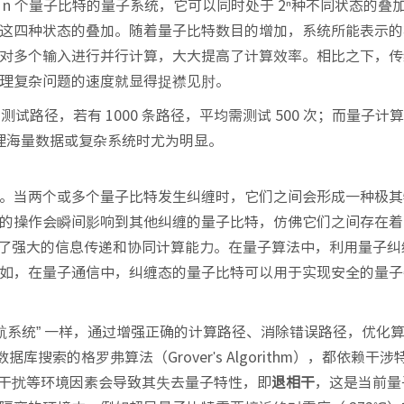
n 个量子比特的量子系统，它可以同时处于 2ⁿ种不同状态的叠
 和 11 这四种状态的叠加。随着量子比特数目的增加，系统所能表示
对多个输入进行并行计算，大大提高了计算效率。相比之下，传
理复杂问题的速度就显得捉襟见肘。
测试路径，若有 1000 条路径，平均需测试 500 次；而量子计
处理海量数据或复杂系统时尤为明显。
。当两个或多个量子比特发生纠缠时，它们之间会形成一种极其
的操作会瞬间影响到其他纠缠的量子比特，仿佛它们之间存在着
提供了强大的信息传递和协同计算能力。在量子算法中，利用量子
如，在量子通信中，纠缠态的量子比特可以用于实现安全的量子
航系统” 一样，通过增强正确的计算路径、消除错误路径，优化算
和数据库搜索的格罗弗算法（Grover's Algorithm），都依赖干
磁干扰等环境因素会导致其失去量子特性，即
退相干
，这是当前量