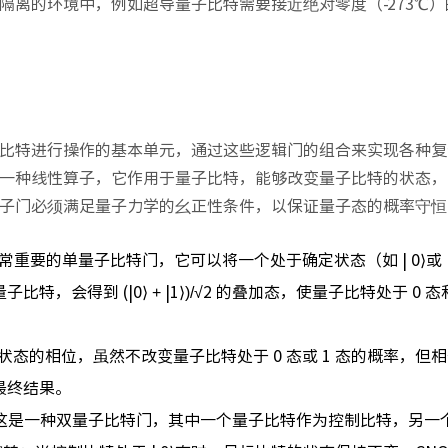
隔离的环境中，例如超导量子比特需要接近绝对零度（-273℃
比特进行操作的基本单元，通过这些逻辑门的组合来实现各种复
一种线性算子，它作用于量子比特，能够改变量子比特的状态，
子门必须满足量子力学的幺正性条件，以保证量子态的概率守恒
重要的单量子比特门，它可以将一个处于确定状态（如 | 0⟩或 |
特，会得到 (|0⟩ + |1⟩)/√2 的叠加态，使量子比特处于 0 态
态的相位，虽然不改变量子比特处于 0 态或 1 态的概率，但
最终结果。
这是一种双量子比特门，其中一个量子比特作为控制比特，另一