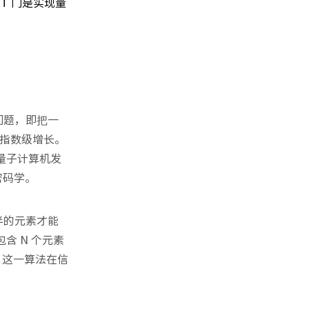
T 门是实现量
问题，即把一
指数级增长。
量子计算机发
密码学。
半的元素才能
含 N 个元素
率。这一算法在信