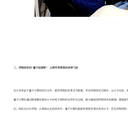
二、药物研发的“量子加速度”：从数年到数周的效率飞跃
在众多受益于量子计算机的行业中，医药领域的变革尤为显著。传统药物研发过程中，从分子筛选、
量子计算机通过精准模拟复杂分子的电子结构和化学反应过程，能大幅缩短药物研发的周期。借助超
倍。例如在抗癌药物、抗病毒疫苗的研发中，量子计算机能够快速锁定潜在有效分子，优化药物结构