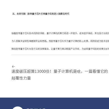
五、未来可期：超导量子芯片引领量子应用进入规模化时代
随着超导量子芯片技术的持续突破，量子计算机的算力将进一步提升，成本逐步降低，其在各行业的
为人类解决全球性难题提供全新思路。而超导量子芯片作为量子计算的核心支撑，将持续成为技术创新
推动超导量子芯片与各行业的深度融合，让量子算力真正赋能产业升级，为全球量子科技的发展贡献中
速度碾压超算13000倍！量子计算机是啥，一篇看懂它的
颠覆性力量