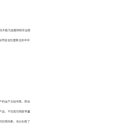
技术能为金融网络安全提
自然语言处理等任务中实
产的全产业链布局，其自
产品，不仅成功将超导量
的应用场景，充分彰显了