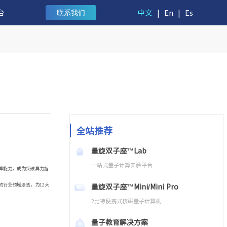
台
中文
|
En
|
Es
联系我们
全站推荐
量旋双子座™Lab
一站式量子计算实验平台
算能力，成为突破算力瓶
量旋双子座™Mini/Mini Pro
行业领域渗透，为12大
2比特便携式核磁量子计算机
量子教育解决方案