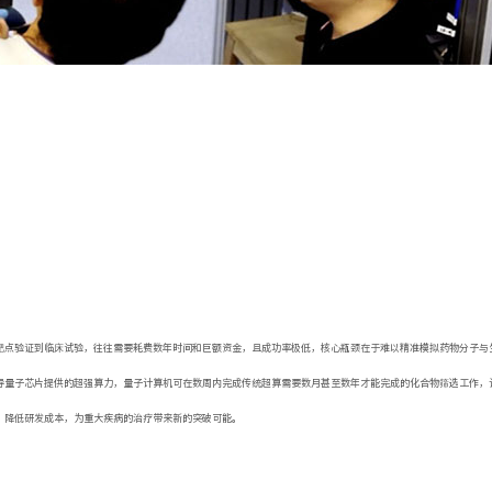
靶点验证到临床试验，往往需要耗费数年时间和巨额资金，且成功率极低，核心瓶颈在于难以精准模拟药物分子与
导量子芯片提供的超强算力，量子计算机可在数周内完成传统超算需要数月甚至数年才能完成的化合物筛选工作，
，降低研发成本，为重大疾病的治疗带来新的突破可能。