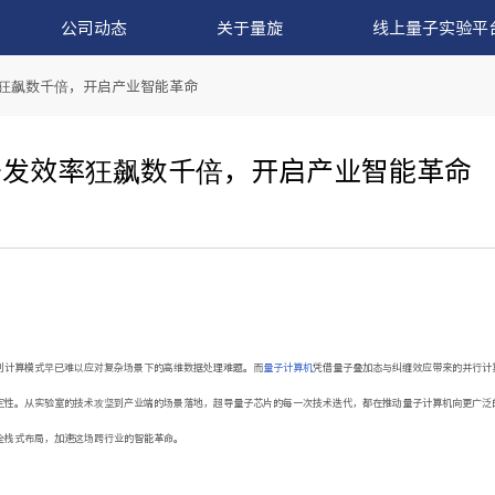
公司动态
关于量旋
线上量子实验平
率狂飙数千倍，开启产业智能革命
研发效率狂飙数千倍，开启产业智能革命
制计算模式早已难以应对复杂场景下的高维数据处理难题。而
量子计算机
凭借量子叠加态与纠缠效应带来的并行计
定性。从实验室的技术攻坚到产业端的场景落地，超导量子芯片的每一次技术迭代，都在推动量子计算机向更广泛的
全栈式布局，加速这场跨行业的智能革命。