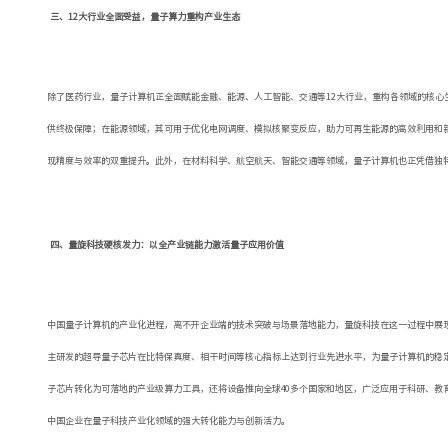
三、12大行业全面受益，量子算力重构产业生态
除了医药行业，量子计算机正全面赋能金融、能源、人工智能、交通等12大行业，重构各领域的核
供终极保障；在能源领域，其可用于优化电网调度、模拟核聚变反应，助力可再生能源的高效利用和新
现精度与效率的双重提升。此外，在材料科学、航空航天、智能交通等领域，量子计算机也正凭借独
四、量旋科技硬核发力：以全产业链能力激活量子应用价值
中国量子计算机的产业化进程，离不开企业端的技术突破与场景落地能力，量旋科技在这一过程中展
主研发的超导量子芯片在比特保真度、相干时间等核心指标上达到行业先进水平，为量子计算机的稳
子芯片转化为可落地的产业级算力工具，还将设备推向全球40多个国家和地区，广泛应用于科研、
中国企业在量子科技产业化领域的强大转化能力与创新活力。