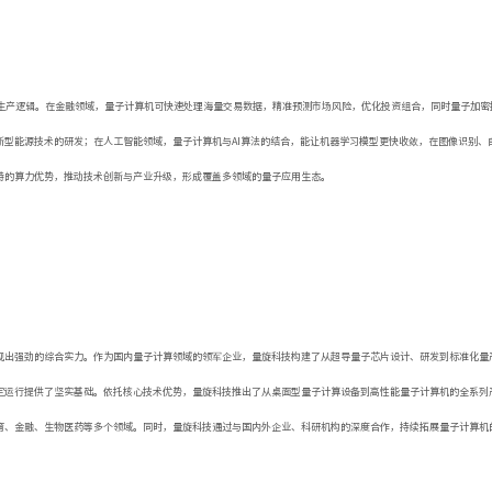
心生产逻辑。在金融领域，量子计算机可快速处理海量交易数据，精准预测市场风险，优化投资组合，同时量子加密
型能源技术的研发；在人工智能领域，量子计算机与AI算法的结合，能让机器学习模型更快收敛，在图像识别、
特的算力优势，推动技术创新与产业升级，形成覆盖多领域的量子应用生态。
现出强劲的综合实力。作为国内量子计算领域的领军企业，量旋科技构建了从超导量子芯片设计、研发到标准化量
定运行提供了坚实基础。依托核心技术优势，量旋科技推出了从桌面型量子计算设备到高性能量子计算机的全系列
教育、金融、生物医药等多个领域。同时，量旋科技通过与国内外企业、科研机构的深度合作，持续拓展量子计算机