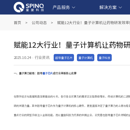
产品服务
解决方案
线上量子实验平台和软件产品
产业级超导量子计算机产品
教育级核磁量子计算机产品
量子教育解决方案
金融科技解决方案
生物医药解决方案
人工智能解决方案
首页
>
公司动态
>
赋能12大行业！量子计算机让药物研发效
赋能12大行业！量子计算机让药物
2025.10.24
·
行业资讯
超导量子芯片
量子计算机
量子科技
一、量子算力破局：超导
量子芯片
成行业革新核心支撑
在数字经济与高端制造深度融合的今天，各行各业对算力的需求正呈指数级增长，传统计算机的二进
颈的关键力量，其中超导量子芯片作为量子计算机的核心硬件，更是直接决定了量子算力的上限与稳
重点行业的转型升级注入全新动能，而以量旋科技为代表的中国企业，正凭借在超导量子芯片领域的