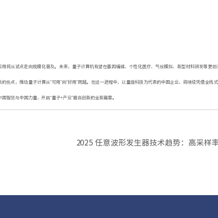
应用将从试点走向规模化普及。未来，量子计算机有望在基因编辑、个性化医疗、气候模拟、新型材料研发等更前
的焦点，推动量子计算从“可用”向“好用”跨越。在这一进程中，以量旋科技为代表的中国企业，将继续凭借全栈
国智慧与中国力量，开启“量子+产业”融合创新的全新篇章。
2025 任意波形发生器技术趋势：高采样