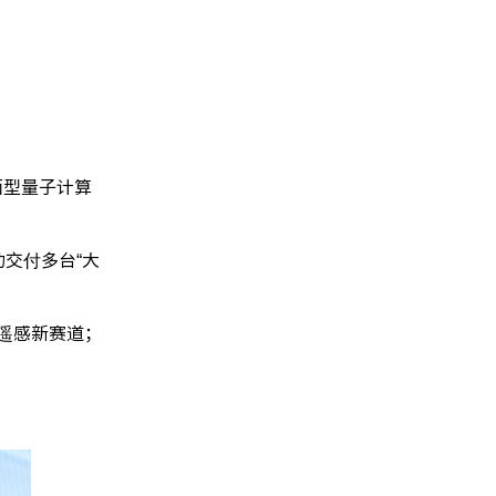
面型量子计算
功交付多台“大
量子遥感新赛道；