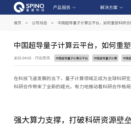
产品服务
解决方案
线上量子实验平台和软件产品
产业级超导量子计算机产品
教育级核磁量子计算机产品
量子教育解决方案
金融科技解决方案
生物医药解决方案
人工智能解决方案
首页
>
公司动态
>
中国超导量子计算云平台，如何重塑科研合
中国超导量子计算云平台，如何重塑
2025.04.03
·
行业资讯
中国超导量子计算云平台
中国超导量子计算
中国
在科技飞速发展的当下，量子计算领域正成为全球科研竞
科研合作带来了全新的曙光，有力地推动着科研合作格局
强大算力支撑，打破科研资源壁