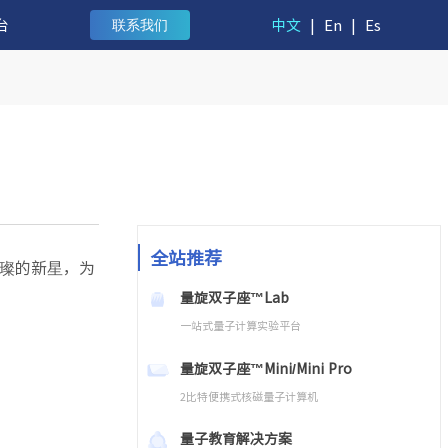
台
中文
|
En
|
Es
联系我们
全站推荐
璨的新星，为
量旋双子座™Lab
一站式量子计算实验平台
量旋双子座™Mini/Mini Pro
2比特便携式核磁量子计算机
量子教育解决方案