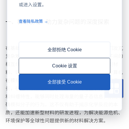
或进入设置。
一、科研领域：助力复杂问题的深度探索
查看隐私政策 →
在基础科学研究领域，量子计算机成为了科学家们攻克
全部拒绝 Cookie
复杂难题的得力助手。以量子化学为例，理解分子间的
相互作用以及化学反应的微观机制，对于开发新型材
Cookie 设置
料、设计高效催化剂和创新药物至关重要。传统计算机
在模拟复杂分子的量子态时，由于计算量呈指数级增
全部接受 Cookie
长，往往难以胜任。量子计算机则凭借量子比特的叠加
和纠缠特性，能够同时处理海量的量子态信息，从而精
确模拟分子的行为。这不仅有助于揭示化学反应的本
质，还能加速新型材料的研发进程，为解决能源危机、
环境保护等全球性问题提供新的材料解决方案。