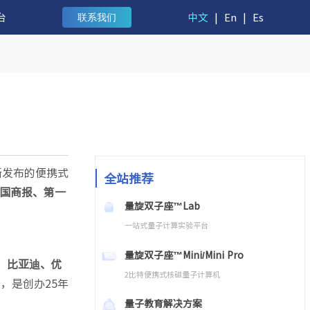
台
中文
|
En
|
Es
联系我们
新发布的便携式
全站推荐
国商报、第一
量旋双子座™Lab
一站式量子计算实验平台
量旋双子座™Mini/Mini Pro
、比亚迪、优
2比特便携式核磁量子计算机
，是创办25年
量子教育解决方案