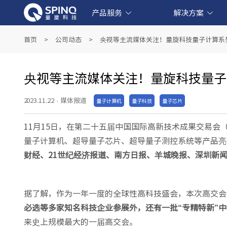
产品服务
解决方案
线上量子实验平台和软件产品
产业级超导量子计算机产品
教育级核磁量子计算机产品
量子教育解决方案
金融科技解决方案
生物医药解决方案
人工智能解决方案
首页
>
公司动态
>
央视等主流媒体关注！量旋科技量子计算系
央视等主流媒体关注！量旋科技量子
2023.11.22
·
媒体报道
量子计算机
量子科技
量子芯片
11月15日，在第二十五届中国国际高新技术成果交易
量子计算机、超导量子芯片、超导量子测控系统等产品亮
财经、21世纪经济报道、南方日报、羊城晚报、深圳新
据了解，作为一年一度的全球性高科技盛会，本次高交会
必选等多家知名科技企业参展外，还有一批“专精特新”
来史上规模最大的一届高交会。