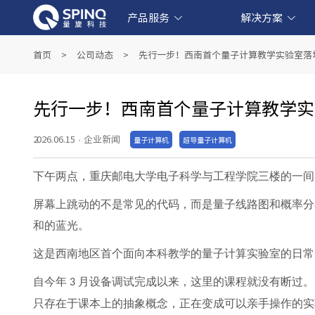
产品服务
解决方案
线上量子实验平台和软件产品
产业级超导量子计算机产品
教育级核磁量子计算机产品
量子教育解决方案
金融科技解决方案
生物医药解决方案
人工智能解决方案
首页
>
公司动态
>
先行一步！西南首个量子计算教学实验室落
先行一步！西南首个量子计算教学实
2026.06.15
·
企业新闻
量子计算机
超导量子计算机
下午两点，重庆邮电大学电子科学与工程学院三楼的一间
屏幕上跳动的不是常见的代码，而是量子线路图和概率分
和的蓝光。
这是西南地区首个面向本科教学的量子计算实验室的日常
自今年
月设备调试完成以来，这里的课程就没有断过。
3
只存在于课本上的抽象概念，正在变成可以亲手操作的实