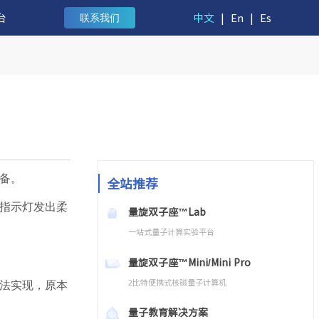
台
中文
|
En
|
Es
联系我们
备。
全站推荐
指示灯发出柔
量旋双子座™Lab
一站式量子计算实验平台
量旋双子座™Mini/Mini Pro
2比特便携式核磁量子计算机
法实现，原本
量子教育解决方案