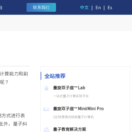
台
中文
|
En
|
Es
联系我们
计算能力和刷
全站推荐
呢？
量旋双子座™Lab
一站式量子计算实验平台
量旋双子座™Mini/Mini Pro
制方式进行表
2比特便携式核磁量子计算机
。此外，量子纠
量子教育解决方案