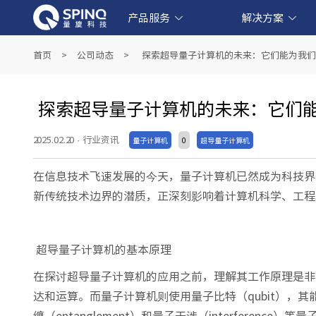
产品服务
解决方案
线上量子实验平台和软件产品
产业级超导量子计算机产品
教育级核磁量子计算机产品
量子教育解决方案
金融科技解决方案
生物医药解决方案
人工智能解决方案
首页
>
公司动态
>
探索超导量子计算机的未来：它们能为我们
探索超导量子计算机的未来：它们
2025.02.20
·
行业资讯
量子计算机
0
超导量子计算机
在信息技术飞速发展的今天，量子计算机已然成为科技界
新传统技术边界的潜质，正深刻影响着计算机科学、工程
超导量子计算机的基本原理
在探讨超导量子计算机的应用之前，理解其工作原理是非常
达和运算。而量子计算机则使用量子比特（qubit），其能
缠（entanglement）和量子干涉（interferen