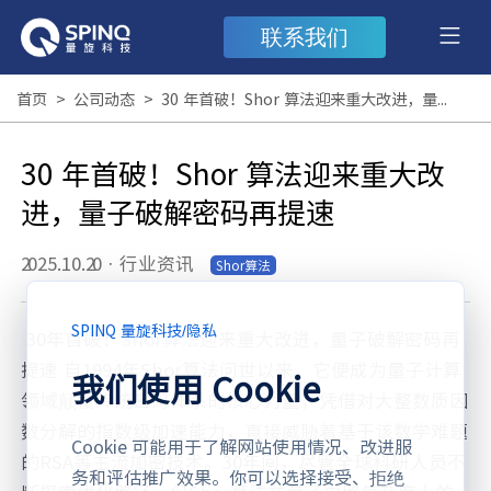
联系我们
首页
>
公司动态
>
30 年首破！Shor 算法迎来重大改进，量子破解密码再提速
30 年首破！Shor 算法迎来重大改
进，量子破解密码再提速
2025.10.20
·
行业资讯
Shor算法
SPINQ 量旋科技
/
隐私
30年首破！
Shor算法
迎来重大改进，量子破解密码再
提速 自1994年Shor算法问世以来，它便成为量子计算
我们使用 Cookie
领域颠覆传统密码体系的核心力量，凭借对大整数质因
数分解的指数级加速能力，直接威胁着基于该数学难题
Cookie 可能用于了解网站使用情况、改进服
的RSA等主流加密技术。30年间，尽管全球科研人员不
务和评估推广效果。你可以选择接受、拒绝