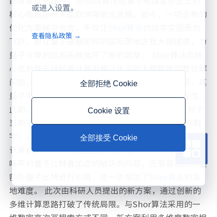
断探索优化路径，但Shor算法在量子电路复杂度上的
或进入设置。
核心瓶颈始终未能取得突破性进展。如今，一项全新的
优化方案横空出世，不仅让
Shor算法
的效率实现质的
查看隐私政策 →
飞跃，更让量子破解密码的实际落地进程大幅提速，为
量子计算的应用拓展掀开了新的篇章。 Shor算法的核
心优势在于将经典计算中难以攻克的大整数质因数分解
问题，转化为量子计算可高效解决的周期寻找问题，其
全部拒绝 Cookie
量子电路的门数量需求直接决定了算法的实际可行性。
此前，分解n位长的数字需要n²个门的量子电路，对于
Cookie 设置
当前主流的2048比特RSA加密（相当于617位十进制数
字），则需要至少400万个量子门的支持，而现有量子
全部接受 Cookie
计算机的规模和稳定性远未达到这一要求。同时，环境
噪声对量子比特叠加态的破坏的问题，还需要通过大量
额外量子比特进行纠错，进一步增加了
Shor算法
的落
地难度。 此次由科研人员提出的新方案，通过创新的
多维计算思路打破了传统局限。与Shor算法采用的一