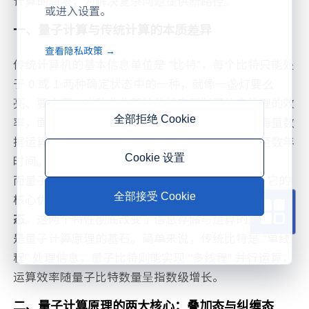
计算的局限，为解决复杂问题提供新路径。
或进入设置。
一、量子计算与传统计算的本质差异
查看隐私政策 →
传统计算机的基本信息单位是 “比特”，每个比特只能处
于 0 或 1 两种确定状态中的一种，就像一盏灯要么
亮、要么灭。这种非此即彼的状态限制了信息处理的效
全部拒绝 Cookie
率，面对气象预测、药物研发、密码破解等需要海量数
据运算的场景，传统计算机往往需要耗费数月甚至数年
Cookie 设置
时间。
而量子计算的基本单位是 “量子比特（Qubit）”，它的
全部接受 Cookie
核心优势来自量子力学的两大特性 ——
叠加态
与
纠缠
态
。这两个特性彻底改变了信息存储与运算的方式，也
是量子计算原理的基石。简单来说，传统比特是 “单线
程” 处理信息，量子比特则能实现 “多线程” 并行运算，
运算效率随量子比特数量呈指数级增长。
二、量子计算原理的两大核心：叠加态与纠缠态