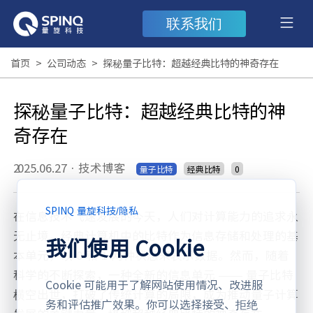
联系我们
首页
>
公司动态
>
探秘量子比特：超越经典比特的神奇存在​
探秘量子比特：超越经典比特的神
奇存在​
2025.06.27
·
技术博客
经典比特
0
量子比特
SPINQ 量旋科技
/
隐私
在信息技术飞速发展的今天，人们对计算能力的追求永
无止境。经典计算机中的比特作为信息存储和处理的基
我们使用 Cookie
本单元，以 0 和 1 两种状态来表示数据。然而，随着
科学的不断探索，一种全新的信息单元 —— 量子比特
Cookie 可能用于了解网站使用情况、改进服
横空出世，打破了传统计算的局限，成为推动量子计算
务和评估推广效果。你可以选择接受、拒绝