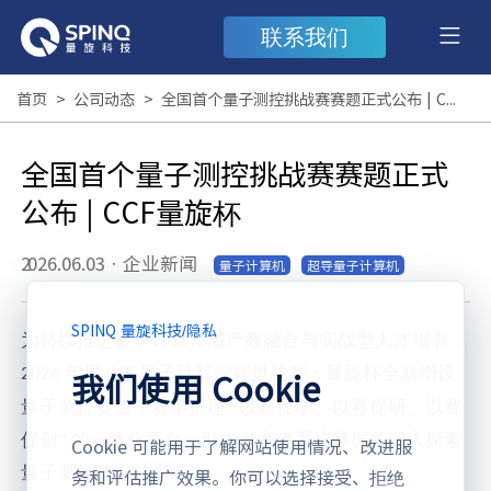
联系我们
首页
>
公司动态
>
全国首个量子测控挑战赛赛题正式公布 | CCF量旋杯
全国首个量子测控挑战赛赛题正式
公布 | CCF量旋杯
2026.06.03
·
企业新闻
量子计算机
超导量子计算机
SPINQ 量旋科技
/
隐私
为持续推进量子计算领域产教融合与实战型人才培养，
年度
量子计算编程挑战赛・量旋杯全新增设
我们使用 Cookie
2026
CCF
量子测控赛道！赛事搭建 “以赛促学、以赛促研、以赛
促创” 的一体化平台，助力参赛者系统掌握并深入探索
Cookie 可能用于了解网站使用情况、改进服
量子测控核心技术。
务和评估推广效果。你可以选择接受、拒绝