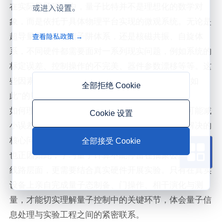
或进入设置。
在实际量子硬件中，量子比特并不是理想化的数学对
象，而是依托于具体物理平台实现的微观系统。无论是
查看隐私政策 →
超导量子比特、离子阱体系，还是核磁共振、自旋体
系，不同硬件都需要面对一系列现实问题，例如系统的
标定误差、控制操作的不完美、器件参数漂移等等。这
些因素都会直接影响实验结果，使得理论上
“应当如
全部拒绝 Cookie
此”的量子演化，在真实设备上呈现出偏差。
如何理解这些偏差、分析其来源，并在实验中尽可能减
Cookie 设置
小误差，是量子计算从理论走向实用过程中必须解决的
核心问题。
全部接受 Cookie
也正因如此，学习量子计算不能停留在抽象公式和理想
线路层面，更需要结合真实硬件开展实验。只有在真实
设备上亲自完成量子态制备、门操作、相干演化与测
量，才能切实理解量子控制中的关键环节，体会量子信
息处理与实验工程之间的紧密联系。