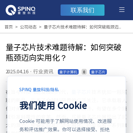
联系我们
首页
>
公司动态
>
量子芯片技术难题待解：如何突破瓶颈迈向实用化？
量子芯片技术难题待解：如何突破
瓶颈迈向实用化？
2025.04.16
·
行业资讯
0
量子计算机
量子芯片
SPINQ 量旋科技
/
隐私
在当今科技飞速发展的时代，
量子芯片
技术犹如一颗璀
璨的新星，引发了全球科研界的广泛关注。它承载着人
我们使用 Cookie
们对未来计算能力大幅提升的美好期许，有望在多个领
域引发颠覆性的变革。然而，尽管量子芯片展现出了巨
Cookie 可能用于了解网站使用情况、改进服
大的潜力，但要实现其广泛实用化，仍面临着一系列棘
务和评估推广效果。你可以选择接受、拒绝