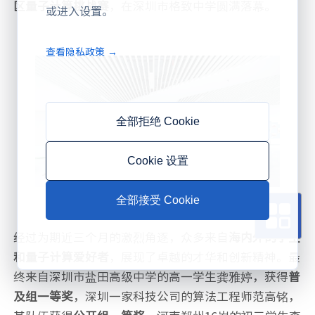
区量子计算挑战赛
，在深圳市格致中学圆满落幕。
或进入设置。
查看隐私政策 →
全部拒绝 Cookie
Cookie 设置
全部接受 Cookie
经过为期近三个月的激烈角逐，众多来自
海内外的学生
和量子计算爱好者
，展现了卓越的才华和创新精神。最
终来自深圳市盐田高级中学的高一学生龚雅婷，获得
普
及组一等奖
，深圳一家科技公司的算法工程师范高铭，