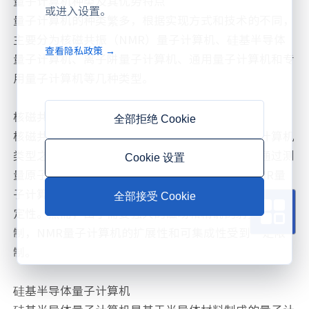
量子计算机种类及其优势特点
或进入设置。
量子计算机的种类繁多，根据实现方式和技术的不同，
主要分为核磁共振（NMR）量子计算机、硅基半导体
查看隐私政策 →
量子计算机、离子阱量子计算机、通用量子计算机和专
用量子计算机等几种类型。
核磁共振（NMR）量子计算机
全部拒绝 Cookie
核磁共振量子计算机是最早被研究和应用的量子计算机
类型之一。它利用原子核在磁场中的共振现象，通过测
Cookie 设置
量原子核的共振频率来读取量子比特的状态。NMR量
子计算机的优势在于其相对成熟的技术基础和较高的稳
全部接受 Cookie
定性。然而，由于需要强大的磁场和精确的射频脉冲控
制，NMR量子计算机的扩展性和可集成性受到一定限
制。
硅基半导体量子计算机