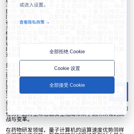
机基于二进制的 0 和 1 来存储与处理信息不同，量
或进入设置。
子比特不仅可以处于 0 或 1 的状态，还能以一种奇
妙的 “叠加态” 存在。简单来说，一个量子比特可以
同时代表 0 和 1，这意味着 n 个量子比特能够同时
存储和处理 2
ⁿ
种不同状态的信息。这种指数级的信
查看隐私政策 →
息处理能力，让传统计算机望尘莫及。例如，当传
统计算机在处理复杂问题时，需要依次遍历所有可
能的解决方案，如同在一条漫长的单行道上艰难前
行；而量子计算机则能利用量子比特的叠加态，同
时探索多个路径，宛如瞬间开启了无数条并行的高
全部拒绝 Cookie
速公路，极大地提高了运算效率。
量子计算机的超快运算速度在众多领域展现出了巨
Cookie 设置
大的应用潜力。在密码学领域，现有的加密算法主
要依赖于传统计算机破解复杂数学问题所需的时间
成本来保障信息安全。然而，量子计算机强大的运
算能力可能会使这些加密算法在短时间内被攻破。
全部接受 Cookie
例如，RSA 加密算法所基于的大整数分解问题，对
于传统计算机而言，分解一个足够大的整数需要耗
费天文数字般的时间。但量子计算机利用专门的算
法，如 Shor 算法，能够在极短的时间内完成同样的
任务，这对全球信息安全格局带来了前所未有的挑
战与变革。
在药物研发领域，量子计算机的运算速度优势同样