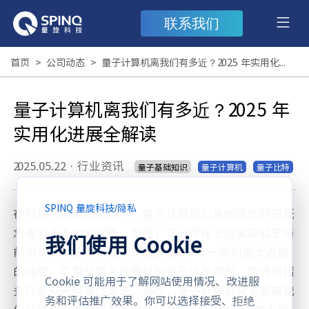
联系我们
首页
>
公司动态
>
量子计算机离我们有多近？2025 年实用化进展全解读
量子计算机离我们有多近？2025 年
实用化进展全解读
2025.05.22
·
行业资讯
量子基础知识
量子计算机
量子比特
SPINQ 量旋科技
/
隐私
在科技飞速发展的当下，量子计算机已从晦涩的科研概
念逐渐走入大众视野。曾经，它只存在于顶尖实验室与
我们使用 Cookie
前沿学术讨论中，如今，随着 2025 年一系列重大进展
的涌现，实用化量子计算机似乎已近在咫尺，即将对诸
Cookie 可能用于了解网站使用情况、改进服
多行业带来颠覆性变革。那么，量子计算机究竟距离我
务和评估推广效果。你可以选择接受、拒绝