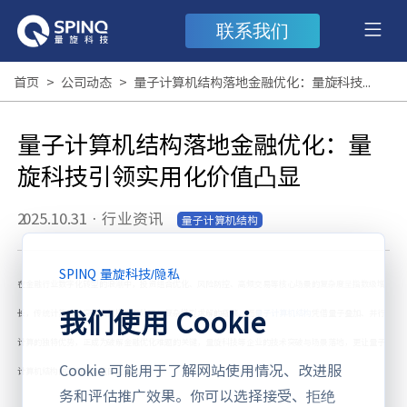
联系我们
首页
>
公司动态
>
量子计算机结构落地金融优化：量旋科技引领实用化价值凸显
量子计算机结构落地金融优化：量
旋科技引领实用化价值凸显
2025.10.31
·
行业资讯
量子计算机结构
SPINQ 量旋科技
/
隐私
在金融行业数字化转型的浪潮中，投资组合优化、风险防控、高频交易等核心场景的复杂度呈指数级增
我们使用 Cookie
长，传统计算难以突破大规模数据处理与复杂模型求解的瓶颈。而
量子计算机结构
凭借量子叠加、并行
计算的独特优势，正成为破解金融优化难题的关键，量旋科技等企业的技术突破与场景落地，更让量子
Cookie 可能用于了解网站使用情况、改进服
计算机结构的实用化价值日益凸显。
务和评估推广效果。你可以选择接受、拒绝