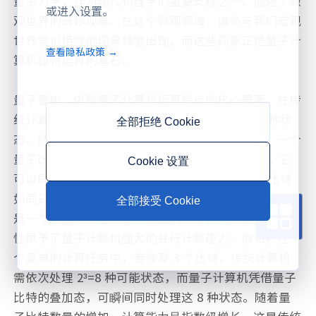
量子力学，作为现代物理学的重要支柱之一，描述了微
或进入设置。
观世界的奇妙现象。在这个微观领域，诸多与我们宏观
世界常识相悖的现象频繁出现，而这些现象正是量子计
查看隐私政策 →
算机独特运算的基石。
量子叠加，堪称量子计算机运算特点的核心要素。在传
统计算机中，信息的基本单位比特仅有 0 和 1 两种状
全部拒绝 Cookie
态。然而，量子计算机中的量子比特却截然不同。一个
量子比特不仅能呈现 0 或 1 的状态，更神奇的是，它
Cookie 设置
可以同时处于 0 和 1 的叠加态。想象一下，传统比特
如同只能在两个固定位置切换的开关，而量子比特则像
全部接受 Cookie
是一个能同时存在于多个位置的神奇开关。这种叠加特
性赋予了量子计算机强大的并行计算能力。例如，在一
个简单的计算任务中，若涉及 3 个比特，传统计算机
需依次处理 2³=8 种可能状态，而量子计算机凭借量子
比特的叠加态，可瞬间同时处理这 8 种状态。随着量