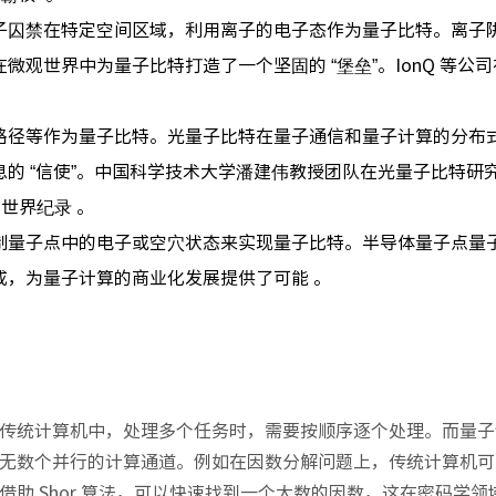
子囚禁在特定空间区域，利用离子的电子态作为量子比特。离子
观世界中为量子比特打造了一个坚固的 “堡垒”。IonQ 等公
路径等作为量子比特。光量子比特在量子通信和量子计算的分布
的 “信使”。中国科学技术大学潘建伟教授团队在光量子比特研
世界纪录 。
制量子点中的电子或空穴状态来实现量子比特。半导体量子点量
成，为量子计算的商业化发展提供了可能 。
传统计算机中，处理多个任务时，需要按顺序逐个处理。而量子
无数个并行的计算通道。例如在因数分解问题上，传统计算机可
助 Shor 算法，可以快速找到一个大数的因数，这在密码学领