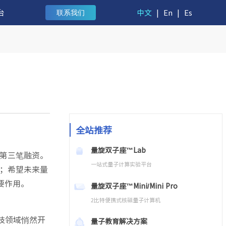
台
中文
|
En
|
Es
联系我们
全站推荐
量旋双子座™Lab
第三笔融资。
一站式量子计算实验平台
；希望未来量
要作用。
量旋双子座™Mini/Mini Pro
2比特便携式核磁量子计算机
技领域悄然开
量子教育解决方案