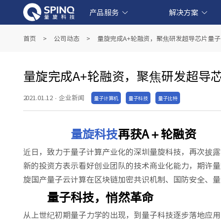
产品服务
解决方案
线上量子实验平台和软件产品
产业级超导量子计算机产品
教育级核磁量子计算机产品
量子教育解决方案
金融科技解决方案
生物医药解决方案
人工智能解决方案
首页
>
公司动态
>
量旋完成A+轮融资，聚焦研发超导芯片量
量旋完成A+轮融资，聚焦研发超导
2021.01.12
·
企业新闻
量子计算机
量子科技
量子比特
量旋科技
再获A＋轮融资
近日，致力于量子计算产业化的深圳量旋科技，再次披露
新的投资方表示看好创业团队的技术商业化能力，期许量
旋国产量子云计算在区块链加密共识机制、国防安全、量
量子科技，悄然革命
从上世纪初期量子力学的出现，到量子科技逐步落地应用