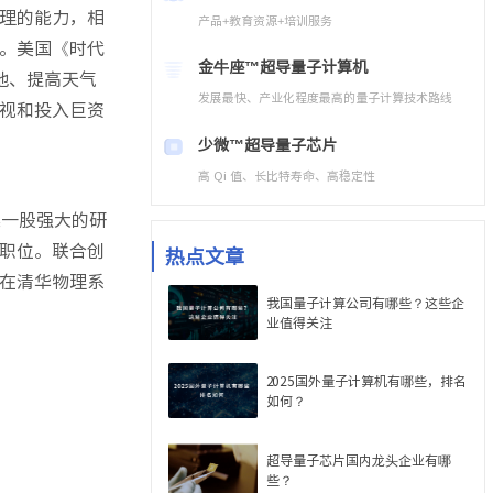
理的能力，相
产品+教育资源+培训服务
。美国《时代
金牛座™
超导量子计算机
地、提高天气
发展最快、产业化程度最高的量子计算技术路线
视和投入巨资
少微™
超导量子芯片
高 Qi 值、长比特寿命、高稳定性
集一股强大的研
职位。联合创
热点文章
在清华物理系
我国量子计算公司有哪些？这些企
业值得关注
2025国外量子计算机有哪些，排名
如何？
超导量子芯片国内龙头企业有哪
些？