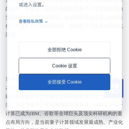
多元资本入局，既是对量旋科技技术实力与商业化成果
或进入设置。
的认可，也彰显了
资本市场对超导量子计算赛道前景的
坚定信心
。借助资本赋能，量旋科技将加速核心技术迭
查看隐私政策 →
代、产能扩充与全球化布局，推动量子计算走向规模化
应用。
全部拒绝 Cookie
资本持续加持
超导赛道价值与公司潜力备受认可
Cookie 设置
资本的青睐，源于超导量子技术路线的显著竞争优势。
全部接受 Cookie
2025年诺贝尔物理学奖揭晓，三位科学家凭借“发现电
路中的宏观量子力学隧穿效应和能量量子化”成果获
奖，为超导量子计算发展
奠定理论基石
。当前超导量子
计算已成为
IBM、谷歌等全球巨头及顶尖科研机构的重
点布局方向，是当前量子计算领域发展最成熟、产业化