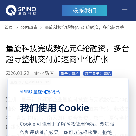
联系我们
首页
>
公司动态
>
量旋科技完成数亿元C轮融资，多台超导整机交付加速商业化扩张
量旋科技完成数亿元C轮融资，多台
超导整机交付加速商业化扩张
2026.01.22
·
企业新闻
量子计算机
超导量子计算机
量旋双子座Mini/Mini Pro
SPINQ 量旋科技
/
隐私
近期，
量子计算领军企业量旋科技
宣布完成
数亿元
C轮
我们使用 Cookie
融资
，本轮由
隆利科技、晶凯资本、恒泰华盛、毅达资
本、青岛瀚瑞、海南风凯翔
联合投资，
邝中、夏佐全
持
Cookie 可能用于了解网站使用情况、改进服
续跟投。
务和评估推广效果。你可以选择接受、拒绝