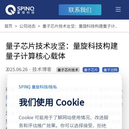
联系我们
首页
>
公司动态
>
量子芯片技术攻坚：量旋科技构建量子计算核心载体
量子芯片技术攻坚：量旋科技构建
量子计算核心载体
2025.06.26
·
技术博客
量子芯片技术
量子芯片
量子比特
SPINQ 量旋科技
/
隐私
在量子计算技术迭代呈指数级加速的当下，量旋科技以
量子芯片
为核心突破口，在波粒二象性构筑的微观世界
我们使用 Cookie
中开辟技术疆域。作为国内少数具备全链条量子芯片研
发能力的高科技企业，量旋科技始终秉持 "从原理创新
Cookie 可能用于了解网站使用情况、改进服
到工程实现" 的研发理念，在量子比特制备、芯片集成
务和评估推广效果。你可以选择接受、拒绝