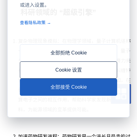
或进入设置。
科研领域的 “超级引擎”
查看隐私政策 →
复杂物理现象模拟
：在物理学领域，量子计算机堪称
一把利器。许多复杂的物理现象，如高温超导、量子
全部拒绝 Cookie
多体问题等，传统计算机需要耗费大量时间和算力来
模拟。量子计算机则借助量子比特的叠加态和纠缠特
Cookie 设置
性，能够以指数级速度模拟这些量子现象。例如，在
全部接受 Cookie
研究材料的电子结构时，量子计算机可以更精准地计
算电子之间的相互作用，帮助科学家发现新型超导材
料，为能源领域的变革提供可能。
加速药物研发进程
：药物研发是一个漫长且昂贵的过