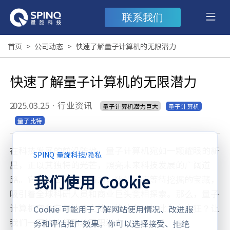
联系我们
首页
>
公司动态
>
快速了解量子计算机的无限潜力
快速了解量子计算机的无限潜力
2025.03.25
·
行业资讯
量子计算机潜力巨大
量子计算机
量子比特
在科技发展的前沿阵地，量子计算机宛如一颗耀眼的新
SPINQ 量旋科技
/
隐私
星，正以其独特的光芒，照亮未来科技发展的广阔道
我们使用 Cookie
路。它所蕴含的无限潜力，犹如一座等待挖掘的宝藏，
吸引着全球科研人员和商业巨头竞相探索。那么，量子
计算机究竟有何神奇之处，能让各界如此为之疯狂？让
Cookie 可能用于了解网站使用情况、改进服
我们一同快速领略其无限潜力。
务和评估推广效果。你可以选择接受、拒绝