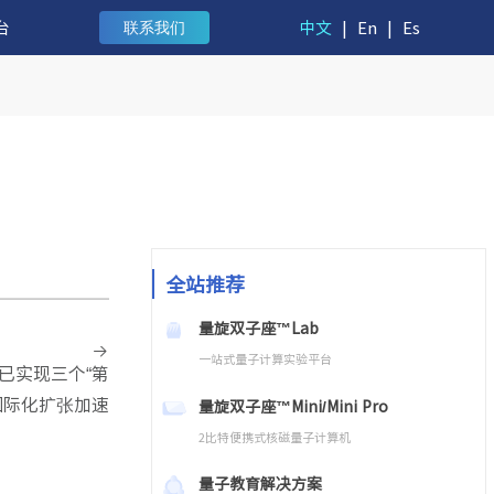
台
中文
|
En
|
Es
联系我们
全站推荐
量旋双子座™Lab
一站式量子计算实验平台
已实现三个“第
国际化扩张加速
量旋双子座™Mini/Mini Pro
2比特便携式核磁量子计算机
量子教育解决方案