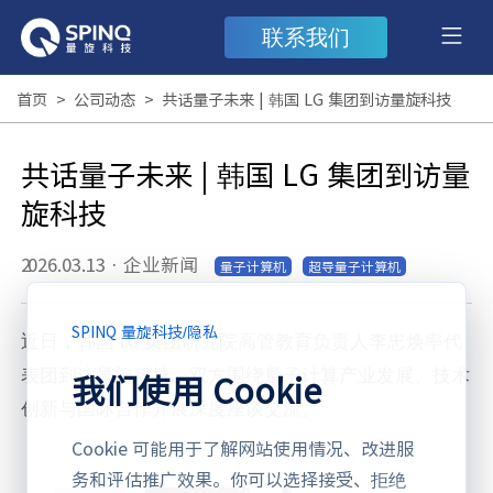
联系我们
首页
>
公司动态
>
共话量子未来 | 韩国 LG 集团到访量旋科技
共话量子未来 | 韩国 LG 集团到访量
旋科技
2026.03.13
·
企业新闻
量子计算机
超导量子计算机
SPINQ 量旋科技
/
隐私
近日，
韩国
集团研究院高管教育负责人李忠焕率代
LG
表团到访量旋科技，双方围绕量子计算产业发展、技术
我们使用 Cookie
创新与国际合作开展深度座谈交流。
Cookie 可能用于了解网站使用情况、改进服
务和评估推广效果。你可以选择接受、拒绝