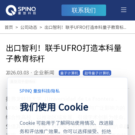
联系我们
首页
>
公司动态
>
出口智利！联手UFRO打造本科量子教育标杆
出口智利！联手UFRO打造本科量
子教育标杆
2026.03.03
·
企业新闻
量子计算机
超导量子计算机
量旋双子座Mini
SPINQ 量旋科技
/
隐私
Universidad de La Frontera
拉弗龙特拉大学（
，
我们使用 Cookie
）是智利一所兼具深厚学术积淀与广泛影响力的
UFRO
综合性高校，以推动区域发展、引领学术创新为使命。
Cookie 可能用于了解网站使用情况、改进服
凭借其在教学质量、科研实力和社会服务等方面的卓越
务和评估推广效果。你可以选择接受、拒绝