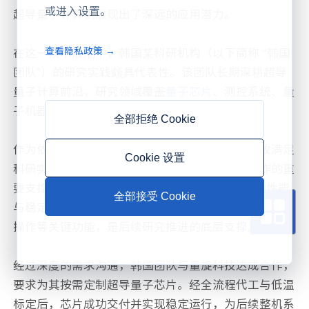
或进入设置。
超导量子计算机展现出了深远的应用潜力。
查看隐私政策 →
在这一技术浪潮中，韩国某科研机构（以下简称 “韩国
团队”）的研究实践颇具代表性。该团队长期深耕超导
量子计算前沿，研究领域覆盖
量子芯片
、测控系统、量
子机器学习等方向。
全部拒绝 Cookie
作为依托超导量子计算整机开展研究的团队，一枚满足
Cookie 设置
科研实验要求的超导量子芯片，是其推进所有工作的重
要支撑 —— 作为量子计算机的核心部件，芯片的性能
全部接受 Cookie
与稳定性，直接影响着整机系统能否实现稳定的量子门
操作等关键功能，是后续研究推进的底层支撑。
经过深度的需求沟通，韩国团队与量旋科技达成合作，
要求为其按需定制超导量子芯片。经全流程代工与低温
标定后，芯片成功交付并实现稳定运行，为后续整机系