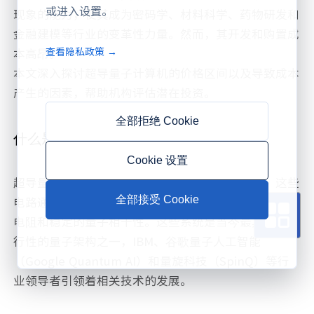
或进入设置。
现象的能力，使其成为密码学、材料科学、药物研发和
金融建模等行业的变革性力量。然而，其开发和购置成
查看隐私政策 →
本高昂。
本文深入探讨超导量子计算机的价格区间以及导致成本
产生的因素，帮助机构评估潜在投资。
全部拒绝 Cookie
什么是超导量子计算机？
Cookie 设置
超导量子计算机利用由超导电路形成的量子比特，这些
电路通过低温系统冷却至接近绝对零度，从而实现最小
全部接受 Cookie
电阻和稳定的量子相干性。这些系统是当今最具商业可
行性的量子架构之一，IBM、谷歌量子人工智能
（Google Quantum AI）和量旋科技（SpinQ）等行
业领导者引领着相关技术的发展。