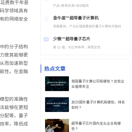
要花费数千年甚
产品+教育资源+培训服务
码学领域具有
金牛座™
超导量子计算机
有的网络安全
发展最快、产业化程度最高的量子计算技术路线
少微™
超导量子芯片
中的分子结构
高 Qi 值、长比特寿命、高稳定性
力使其能够更
从而加速新型
热点文章
能性。在金融
我国量子计算公司有哪些？这些企
业值得关注
模型的准确性
2025国外量子计算机有哪些，排名
法能够在更短
如何？
分配等，量子
效率，降低成
超导量子芯片国内龙头企业有哪
些？