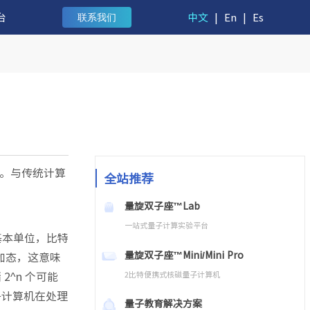
台
中文
|
En
|
Es
联系我们
。与传统计算
全站推荐
量旋双子座™Lab
一站式量子计算实验平台
基本单位，比特
量旋双子座™Mini/Mini Pro
叠加态，这意味
2^n 个可能
2比特便携式核磁量子计算机
子计算机在处理
量子教育解决方案