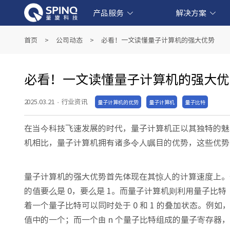
产品服务
解决方案
线上量子实验平台和软件产品
产业级超导量子计算机产品
教育级核磁量子计算机产品
量子教育解决方案
金融科技解决方案
生物医药解决方案
人工智能解决方案
首页
>
公司动态
>
必看！一文读懂量子计算机的强大优势
必看！一文读懂量子计算机的强大优
2025.03.21
·
行业资讯
量子计算机的优势
量子计算机
量子比特
在当今科技飞速发展的时代，量子计算机正以其独特的魅
机相比，量子计算机拥有诸多令人瞩目的优势，这些优势
量子计算机的强大优势首先体现在其惊人的计算速度上。
的值要么是 0，要么是 1。而量子计算机则利用量子比特
着一个量子比特可以同时处于 0 和 1 的叠加状态。例如
值中的一个；而一个由 n 个量子比特组成的量子寄存器，