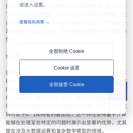
或进入设置。
论风靡一时，用户通过观看生动的讲解视频，不仅提升
了对科技知识的理解，也刷新了对未来科技的期待。在
查看隐私政策 →
这篇文章中，我们将深入探讨油管平台上的超导量子计
算机内容，梳理其现状、技术背后的原理和未来发展趋
势。
全部拒绝 Cookie
什么是量子计算？
Cookie 设置
要理解超导量子计算机，首先需要了解量子计算的基本
概念。量子计算是一种利用量子力学原理进行信息处理
全部接受 Cookie
的技术。其核心区别于传统计算机在于使用“量子
位”（qubit）而非“比特”（bit）作为信息的基本单位。
传统计算机通过0和1的二进制进行运算，而量子位可以
同时处于0、1和两者的叠加态，这一特性使得量子计算
能够在处理某些特定的问题时展示出显著的优势，尤其
是在涉及大数据运算和复杂数学模型的领域。