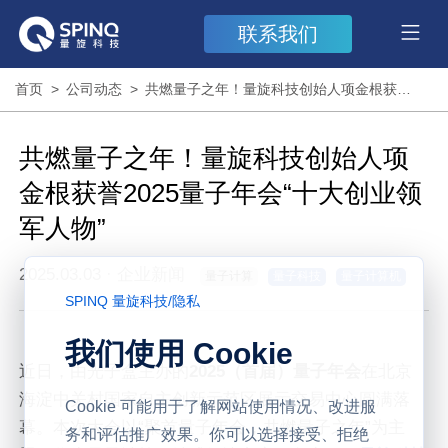
联系我们
首页
>
公司动态
>
共燃量子之年！量旋科技创始人项金根获誉2025量子年会“十大创业领军人物”
共燃量子之年！量旋科技创始人项
金根获誉2025量子年会“十大创业领
军人物”
2025.03.03
·
企业新闻
量子计算
量子科技
量子计算机
SPINQ 量旋科技
/
隐私
我们使用 Cookie
近日，由光子盒主办的
2025（首届）量子年会
在北京
海淀中关村国家自主创新示范区展示交易中心圆满落
Cookie 可能用于了解网站使用情况、改进服
幕。本次大会以“聚首量子年会，共燃量子之年”为主
务和评估推广效果。你可以选择接受、拒绝