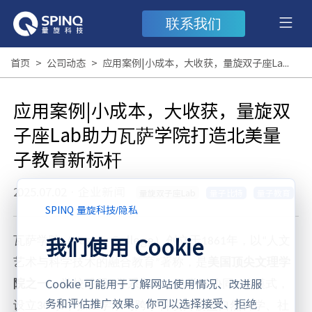
联系我们
首页
>
公司动态
>
应用案例|小成本，大收获，量旋双子座Lab助力瓦萨学院打造北美量子教育新标杆
应用案例|小成本，大收获，量旋双
子座Lab助力瓦萨学院打造北美量
子教育新标杆
2025.07.02
·
企业新闻
量旋双子座Lab
量子比特
量子教育
SPINQ 量旋科技
/
隐私
Vassar College
我们使用 Cookie
瓦萨学院（
）创立于
年，以
人文
1861
“
艺术与科学技术的融合教育
著称，是
美国顶尖文理学
”
Cookie 可能用于了解网站使用情况、改进服
院之一
。学校采用
学系主导、跨学科协同
的模式，
“
”
务和评估推广效果。你可以选择接受、拒绝
设立
余个独立学系与跨学科项目覆盖自然科学、社
30