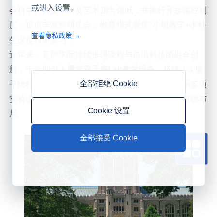
或进入设置。
会科学、人文学科及艺术四大领域，并推行开放课程制
度，提供丰富科研机会，教育模式聚焦
小班教学
本科
“
+
查看隐私政策 →
生深度科研参与
。
”
近年来，瓦萨学院持续推进课程与前沿科技的融合创
Lab
新，于近期引入
量旋双子座
教学设备
，搭建
量
1-3
全部拒绝 Cookie
子比特的教学级
量子实验平台
，完成物理与天文系多项
实验课程的教学升级，在量子科技教育领域实现前瞻布
Cookie 设置
局。
全部接受 Cookie