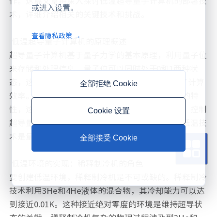
作。这篇文章将深入探讨低温超导量子计算机的部署技
或进入设置。
术，详细介绍相关的关键技术和挑战。
查看隐私政策 →
低温超导量子计算机的原理概述
超导量子计算机基于量子力学的基本原理，利用量子位
来存储和处理信息。量子位可以同时处于0和1两种状
态，这是一种被称为“叠加”的现象，显著地提高了计算
全部拒绝 Cookie
效率。超导材料在绝对零度附近会表现出零电阻的特
性，这为超导量子位的稳定运行创造了必要条件。控制
Cookie 设置
超导量子位需要极低温的环境，因此研究和开发低温技
术是量子计算领域的重要任务。
全部接受 Cookie
低温环境的实现：稀释制冷机的角色
要创建低温环境，稀释制冷机是不可或缺的。稀释制冷
技术利用3He和4He液体的混合物，其冷却能力可以达
到接近0.01K。这种接近绝对零度的环境是维持超导状