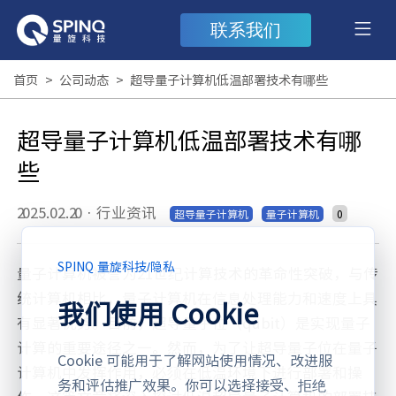
联系我们
首页
>
公司动态
>
超导量子计算机低温部署技术有哪些
超导量子计算机低温部署技术有哪
些
2025.02.20
·
行业资讯
0
超导量子计算机
量子计算机
SPINQ 量旋科技
/
隐私
量子计算机被誉为21世纪计算技术的革命性突破，与传
统计算机相比，量子计算机在信息处理能力和速度上具
我们使用 Cookie
有显著优势。目前，超导量子位（qubit）是实现量子
计算的重要途径之一。然而，为了让超导量子位在量子
Cookie 可能用于了解网站使用情况、改进服
计算机中发挥作用，必须在低温环境下进行部署和操
务和评估推广效果。你可以选择接受、拒绝